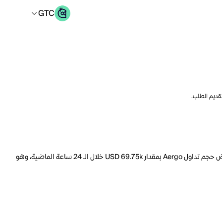
GTC
تقديم الطلب.
السعر الحالي لـ Aergo هو GTC 0.08505 لكل AERGO. مع عرض متداول يبلغ 490.0M AERGO، فإن هذا يعني أن قيمة Aergo السوقية تبلغ 3.539M. انخفض حجم تداول Aergo بمقدار USD 69.75k خلال الـ 24 ساعة الماضية، وهو