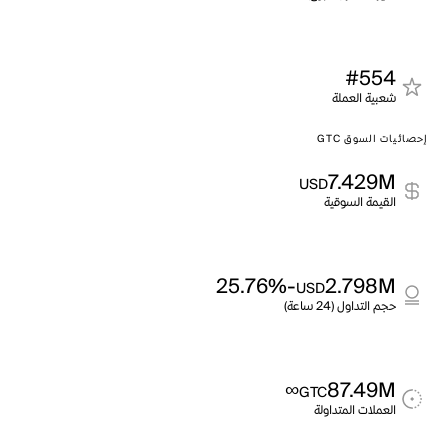
#554
شعبية العملة
إحصائيات السوق GTC
7.429M
USD
القيمة السوقية
-25.76%
2.798M
USD
حجم التداول (24 ساعة)
∞
87.49M
GTC
العملات المتداولة