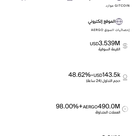
GITCOIN موارد
الموقع إلكتروني
إحصائيات السوق AERGO
3.539M
USD
القيمة السوقية
-48.62%
143.5k
USD
حجم التداول (24 ساعة)
+98.00%
490.0M
AERGO
العملات المتداولة