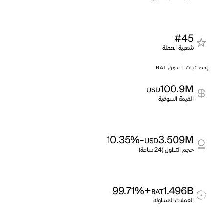
#45
شعبية العملة
إحصائيات السوق BAT
100.9M
USD
القيمة السوقية
-10.35%
3.509M
USD
حجم التداول (24 ساعة)
+99.71%
1.496B
BAT
العملات المتداولة