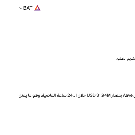
BAT
تقديم الطلب.
السعر الحالي لـ Aave هو BAT 1355.77 لكل AAVE. مع عرض متداول يبلغ 15.42M AAVE، فإن هذا يعني أن قيمة Aave السوقية تبلغ 1.411B. انخفض حجم تداول Aave بمقدار USD 31.94M خلال الـ 24 ساعة الماضية، وهو ما يمثل