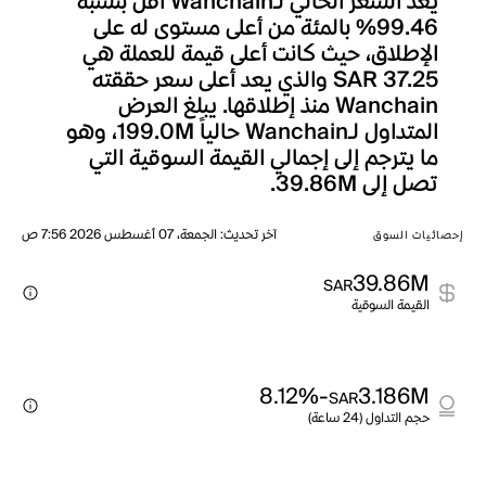
يعد السعر الحالي لـWanchain أقل بنسبة
99.46% بالمئة من أعلى مستوى له على
الإطلاق، حيث كانت أعلى قيمة للعملة هي
SAR 37.25 والذي يعد أعلى سعر حققته
Wanchain منذ إطلاقها. يبلغ العرض
المتداول لـWanchain حالياً 199.0M، وهو
ما يترجم إلى إجمالي القيمة السوقية التي
تصل إلى 39.86M.
آخر تحديث
:
الجمعة، 07 أغسطس 2026 7:56 ص
إحصائيات السوق
39.86M
SAR
القيمة السوقية
-8.12%
3.186M
SAR
حجم التداول (24 ساعة)