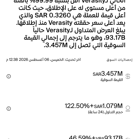
الحالي لـVerasity أقل بنسبة 99.99% بالمئة
من أعلى مستوى له على الإطلاق، حيث كانت
أعلى قيمة للعملة هي SAR 0.3260 والذي
يعد أعلى سعر حققته Verasity منذ إطلاقها.
يبلغ العرض المتداول لـVerasity حالياً
93.17B، وهو ما يترجم إلى إجمالي القيمة
السوقية التي تصل إلى 3.457M.
آخر تحديث
:
الخميس، 06 أغسطس 2026 12:38 م
إحصائيات السوق
3.457M
SAR
القيمة السوقية
+122.50%
1.079M
SAR
حجم التداول (24 ساعة)
+46.59%
93.17B