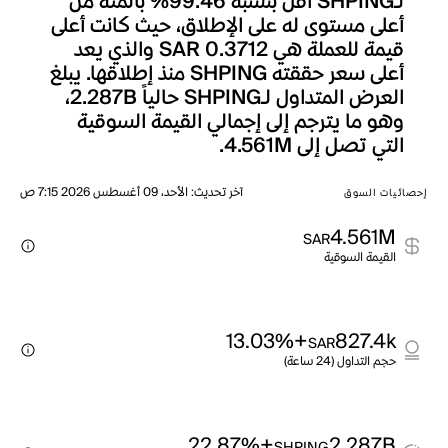
لـSHPING أقل بنسبة 99.46% بالمئة من
أعلى مستوى له على الإطلاق، حيث كانت أعلى
قيمة للعملة هي SAR 0.3712 والذي يعد
أعلى سعر حققته SHPING منذ إطلاقها. يبلغ
العرض المتداول لـSHPING حالياً 2.287B،
وهو ما يترجم إلى إجمالي القيمة السوقية
التي تصل إلى 4.561M.
آخر تحديث
:
الأحد، 09 أغسطس 2026 7:15 ص
إحصائيات السوق
4.561M
SAR
القيمة السوقية
+13.03%
827.4k
SAR
حجم التداول (24 ساعة)
+22.87%
2.287B