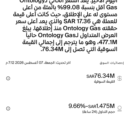
اليوم الأخير. يعد السعر الحالي لـOntology
Gas أقل بنسبة 99.08% بالمئة من أعلى
مستوى له على الإطلاق، حيث كانت أعلى قيمة
للعملة هي SAR 17.36 والذي يعد أعلى سعر
حققته Ontology Gas منذ إطلاقها. يبلغ
العرض المتداول لـOntology Gas حالياً
477.1M، وهو ما يترجم إلى إجمالي القيمة
السوقية التي تصل إلى 76.34M.
آخر تحديث
:
الجمعة، 07 أغسطس 2026 7:12 م
إحصائيات السوق
76.34M
SAR
القيمة السوقية
-9.66%
1.475M
SAR
حجم التداول (24 ساعة)