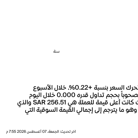
سنة
شهد سعر MUX Protocol خلال الساعة الماضية تغييراً بنسبة +0.07%، وعلى مدار الـ 24 ساعة الماضية، تحرك السعر بنسبة +0.22%. خلال الأسبوع
الماضي، تحرك سعر MUX Protocol بنسبة -0.18%. السعر الحالي لـMUX Protocol هو SAR 8.0447، مصحوباً بحجم تداول قدره 0.000 خلال اليوم
الأخير. يعد السعر الحالي لـMUX Protocol أقل بنسبة 96.86% بالمئة من أعلى مستوى له على الإطلاق، حيث كانت أعلى قيمة للعملة هي SAR 256.51 والذي
 أعلى سعر حققته MUX Protocol منذ إطلاقها. يبلغ العرض المتداول لـMUX Protocol حالياً 3.822M، وهو ما يترجم إلى إجمالي القيمة السوقية التي
آخر تحديث
:
الجمعة، 07 أغسطس 2026 7:55 م