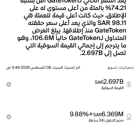
يعد السعر الحالي لـGateToken أقل بنسبة
74.21% بالمئة من أعلى مستوى له على
الإطلاق، حيث كانت أعلى قيمة للعملة هي
SAR 98.11 والذي يعد أعلى سعر حققته
GateToken منذ إطلاقها. يبلغ العرض
المتداول لـGateToken حالياً 106.6M، وهو
ما يترجم إلى إجمالي القيمة السوقية التي
تصل إلى 2.697B.
آخر تحديث
:
السبت، 08 أغسطس 2026 5:46 ص
إحصائيات السوق
2.697B
SAR
القيمة السوقية
+9.88%
6.369M
SAR
حجم التداول (24 ساعة)