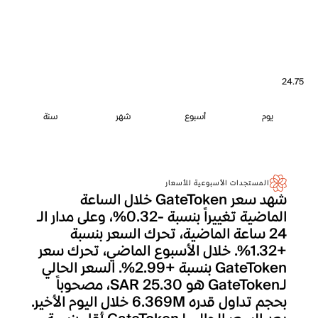
24.75
يوم
أسبوع
شهر
سنة
المستجدات الأسبوعية للأسعار
شهد سعر GateToken خلال الساعة
الماضية تغييراً بنسبة -0.32%، وعلى مدار الـ
24 ساعة الماضية، تحرك السعر بنسبة
+1.32%. خلال الأسبوع الماضي، تحرك سعر
GateToken بنسبة +2.99%. السعر الحالي
لـGateToken هو SAR 25.30، مصحوباً
بحجم تداول قدره 6.369M خلال اليوم الأخير.