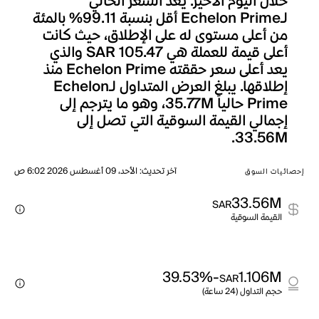
خلال اليوم الأخير. يعد السعر الحالي
لـEchelon Prime أقل بنسبة 99.11% بالمئة
من أعلى مستوى له على الإطلاق، حيث كانت
أعلى قيمة للعملة هي SAR 105.47 والذي
يعد أعلى سعر حققته Echelon Prime منذ
إطلاقها. يبلغ العرض المتداول لـEchelon
Prime حالياً 35.77M، وهو ما يترجم إلى
إجمالي القيمة السوقية التي تصل إلى
33.56M.
آخر تحديث
:
الأحد، 09 أغسطس 2026 6:02 ص
إحصائيات السوق
33.56M
SAR
القيمة السوقية
-39.53%
1.106M
SAR
حجم التداول (24 ساعة)