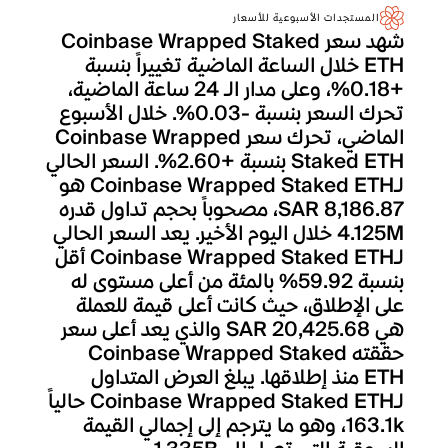
المستجدات الأسبوعية للأسعار
شهد سعر Coinbase Wrapped Staked
ETH خلال الساعة الماضية تغييراً بنسبة
+0.18%، وعلى مدار الـ 24 ساعة الماضية،
تحرك السعر بنسبة -0.03%. خلال الأسبوع
الماضي، تحرك سعر Coinbase Wrapped
Staked ETH بنسبة +2.60%. السعر الحالي
لـCoinbase Wrapped Staked ETH هو
SAR 8,186.87، مصحوباً بحجم تداول قدره
4.125M خلال اليوم الأخير. يعد السعر الحالي
لـCoinbase Wrapped Staked ETH أقل
بنسبة 59.92% بالمئة من أعلى مستوى له
على الإطلاق، حيث كانت أعلى قيمة للعملة
هي SAR 20,425.68 والذي يعد أعلى سعر
حققته Coinbase Wrapped Staked
ETH منذ إطلاقها. يبلغ العرض المتداول
لـCoinbase Wrapped Staked ETH حالياً
163.1k، وهو ما يترجم إلى إجمالي القيمة