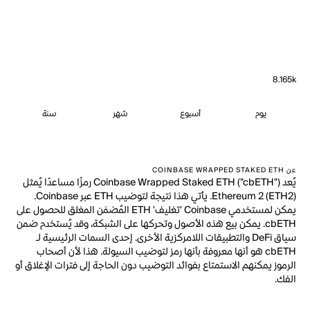
8.165k
يوم
أسبوع
شهر
سنة
عن COINBASE WRAPPED STAKED ETH
يُعد Coinbase Wrapped Staked ETH ("cbETH") رمزًا مساعدًا يُمثل
Ethereum 2 (ETH2). يأتي هذا نتيجة لتوضيب ETH عبر Coinbase.
يمكن لمستخدمي Coinbase 'تغليف' ETH المُضمَن المغلق للحصول على
cbETH. يمكن بيع هذه الأصول وتحركها على الشبكة، وقد يُستخدم ضمن
سياق DeFi والتطبيقات اللامركزية الأخرى. إحدى السمات الرئيسية لـ
cbETH هو أنها معروفة بأنها رمز لتوضيب السيولة. هذا لأن أصحاب
الرموز يمكنهم الاستمتاع بفوائد التوضيب دون الحاجة إلى فترات الإغلاق أو
الفك.