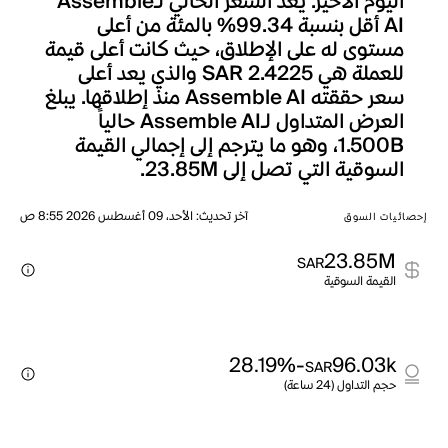
اليوم الأخير. يعد السعر الحالي لـAssemble
AI أقل بنسبة 99.34% بالمئة من أعلى
مستوى له على الإطلاق، حيث كانت أعلى قيمة
للعملة هي SAR 2.4225 والذي يعد أعلى
سعر حققته Assemble AI منذ إطلاقها. يبلغ
العرض المتداول لـAssemble AI حالياً
1.500B، وهو ما يترجم إلى إجمالي القيمة
السوقية التي تصل إلى 23.85M.
آخر تحديث
:
الأحد، 09 أغسطس 2026 8:55 ص
إحصائيات السوق
23.85M
SAR
القيمة السوقية
-28.19%
96.03k
SAR
حجم التداول (24 ساعة)