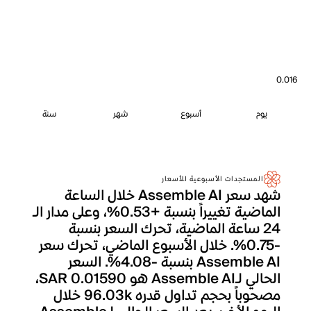
0.016
يوم
أسبوع
شهر
سنة
المستجدات الأسبوعية للأسعار
شهد سعر Assemble AI خلال الساعة
الماضية تغييراً بنسبة +0.53%، وعلى مدار الـ
24 ساعة الماضية، تحرك السعر بنسبة
-0.75%. خلال الأسبوع الماضي، تحرك سعر
Assemble AI بنسبة -4.08%. السعر
الحالي لـAssemble AI هو SAR 0.01590،
مصحوباً بحجم تداول قدره 96.03k خلال