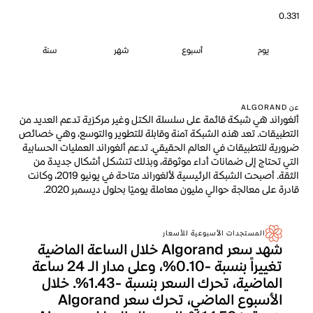
0.331
يوم
أسبوع
شهر
سنة
عن ALGORAND
ألغوراند هي شبكة قائمة على سلسلة الكتل وغير مركزية تدعم العديد من
التطبيقات. تعد هذه الشبكة آمنة وقابلة للتطوير والتوسع، وهي خصائص
ضرورية للتطبيقات في العالم الحقيقي. تدعم ألغوراند العمليات الحسابية
التي تحتاج إلى ضمانات أداء موثوقة، وبذلك تتشكل أشكال جديدة من
الثقة. أصبحت الشبكة الرئيسية لألغوراند متاحة في يونيو 2019، وكانت
قادرة على معالجة حوالي مليون معاملة يوميًا بحلول ديسمبر 2020.
المستجدات الأسبوعية للأسعار
شهد سعر Algorand خلال الساعة الماضية
تغييراً بنسبة -0.10%، وعلى مدار الـ 24 ساعة
الماضية، تحرك السعر بنسبة -1.43%. خلال
الأسبوع الماضي، تحرك سعر Algorand