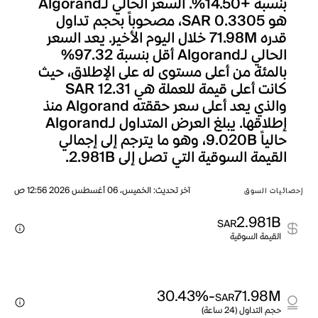
بنسبة +14.50%. السعر الحالي لـAlgorand
هو SAR 0.3305، مصحوباً بحجم تداول
قدره 71.98M خلال اليوم الأخير. يعد السعر
الحالي لـAlgorand أقل بنسبة 97.32%
بالمئة من أعلى مستوى له على الإطلاق، حيث
كانت أعلى قيمة للعملة هي SAR 12.31
والذي يعد أعلى سعر حققته Algorand منذ
إطلاقها. يبلغ العرض المتداول لـAlgorand
حالياً 9.020B، وهو ما يترجم إلى إجمالي
القيمة السوقية التي تصل إلى 2.981B.
آخر تحديث
:
الخميس، 06 أغسطس 2026 12:56 ص
إحصائيات السوق
2.981B
SAR
القيمة السوقية
-30.43%
71.98M
SAR
حجم التداول (24 ساعة)