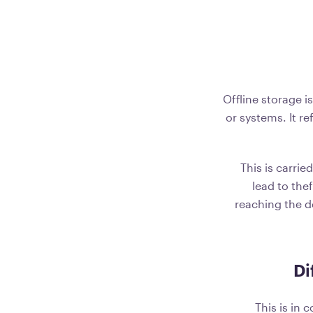
Offline storage i
or systems. It r
This is carri
lead to the
reaching the de
Di
This is in 