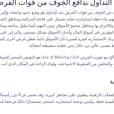
التداول بدافع الخوف من فوات الفر
من الخوف من فوات الفرص عند التداول هو وضع حدود واضحة والترك
هم بناء خطة استثمارية صلبة تشتمل على قائمة المراقبة ومناطق الش
والالتزام بها وتجاهل ضجيج الأسواق، ومن المهم أيضا تقليل متابعة وسا
لمؤثرين في أسواق المال وأخبار الأسواق بشكل مستمر، والتركيز عل
ك الاستثمارية لفترة قصيرة لأن الأسواق دائما تعطي فرص أخرى للمس
ط نفسي عالي من خلال تبني عقلية منضبطة انفعاليا.
التصالح مع تفويت الفرص (Joy of Missing Out) هو
 والتخلص من الضغوط الاجتماعية، وإيجاد الراحة في المكان الذي أنت 
ة
العملات الرقمية ينطوي على مخاطر كبيرة، وقد تخسر جزءًا من رأسمالك
ليمية فقط، وليس توصية استثمارية. استشر مستشارًا ماليًا مرخصًا قبل