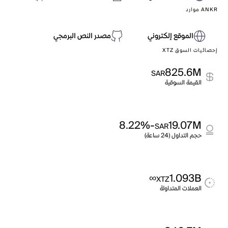
ANKR موارد
الموقع إلكتروني
مصدر النص البرمجي
إحصائيات السوق XTZ
825.6M
SAR
القيمة السوقية
-8.22%
19.07M
SAR
حجم التداول (24 ساعة)
∞
1.093B
XTZ
العملات المتداولة