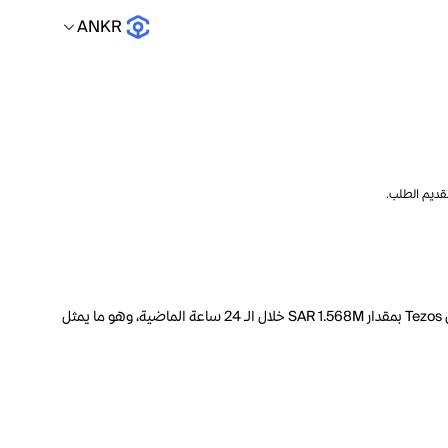
ANKR
تقديم الطلب.
السعر الحالي لـ Tezos هو ANKR 57.19 لكل XTZ. مع عرض متداول يبلغ 1.093B XTZ، فإن هذا يعني أن قيمة Tezos السوقية تبلغ 825.6M. انخفض حجم تداول Tezos بمقدار SAR 1.568M خلال الـ 24 ساعة الماضية، وهو ما يمثل