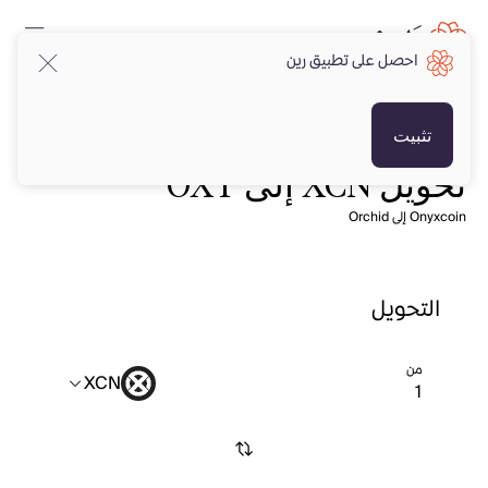
احصل على تطبيق رين
تثبيت
تحويل XCN إلى OXT
Onyxcoin إلى Orchid
التحويل
من
XCN