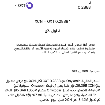
إلى
OXT
XCN
=
OXT 0.2888
1
تداول الآن
تعرض أداة التحويل أسعار السوق المتوسطة كقيمة إرشادية للمعلومات
فقط، ولا تتضمن هذه الأسعار الرسوم أو فروق الأسعار أو الانزلاق السعري.
يتم تحديد سعر التنفيذ الفعلي عند تقديم الطلب.
سعر صرف XCN إلى OXT
السعر الحالي لـ Onyxcoin هو OXT 0.2888 لكل XCN. مع عرض متداول
يبلغ 39.09B XCN، فإن هذا يعني أن قيمة Onyxcoin السوقية تبلغ
449.0M. انخفض حجم تداول Onyxcoin بمقدار SAR 1.055M خلال الـ 24
ساعة الماضية، وهو ما يمثل انخفاض بنسبة 7.86%. بالإضافة إلى ذلك،
تم تداول 13.42M من XCN خلال اليوم الماضي.