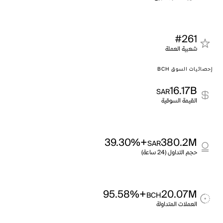
#261
شعبية العملة
إحصائيات السوق BCH
16.17B
SAR
القيمة السوقية
+39.30%
380.2M
SAR
حجم التداول (24 ساعة)
+95.58%
20.07M
BCH
العملات المتداولة