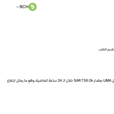
BCH
تقديم الطلب.
السعر الحالي لـ UMA هو BCH 0.001579 لكل UMA. مع عرض متداول يبلغ 90.58M UMA، فإن هذا يعني أن قيمة UMA السوقية تبلغ 115.2M. ارتفع حجم تداول UMA بمقدار SAR 736.0k خلال الـ 24 ساعة الماضية، وهو ما يمثل ارتفاع