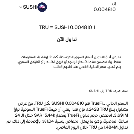
إلى
SUSHI
TRU
=
SUSHI 0.004810
1
تداول الآن
تعرض أداة التحويل أسعار السوق المتوسطة كقيمة إرشادية للمعلومات
فقط، ولا تتضمن هذه الأسعار الرسوم أو فروق الأسعار أو الانزلاق السعري.
يتم تحديد سعر التنفيذ الفعلي عند تقديم الطلب.
سعر صرف TRU إلى SUSHI
السعر الحالي لـ TrueFi هو SUSHI 0.004810 لكل TRU. مع عرض
متداول يبلغ 1.242B TRU، فإن هذا يعني أن قيمة TrueFi السوقية تبلغ
3.691M. انخفض حجم تداول TrueFi بمقدار SAR 15.44k خلال الـ 24
ساعة الماضية، وهو ما يمثل انخفاض بنسبة 1.04%. بالإضافة إلى ذلك، تم
تداول 1.484M من TRU خلال اليوم الماضي.