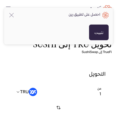
احصل على تطبيق رين
تثبيت
تحويل TRU إلى SUSHI
TrueFi إلى SushiSwap
التحويل
من
TRU