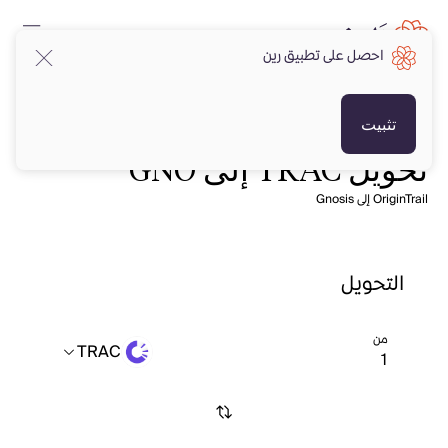
احصل على تطبيق رين
تثبيت
تحويل TRAC إلى GNO
OriginTrail إلى Gnosis
التحويل
من
TRAC