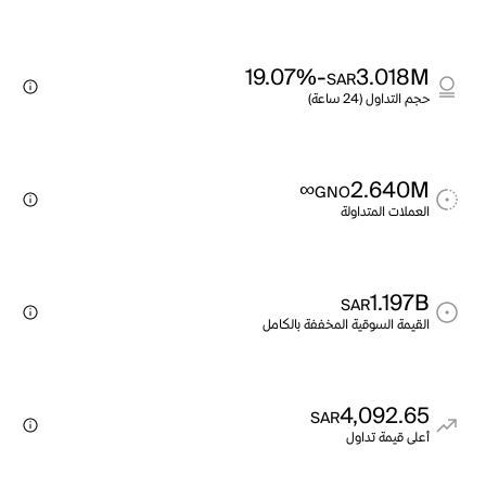
-19.07%
3.018M
SAR
حجم التداول (24 ساعة)
∞
2.640M
GNO
العملات المتداولة
1.197B
SAR
القيمة السوقية المخففة بالكامل
4,092.65
SAR
أعلى قيمة تداول