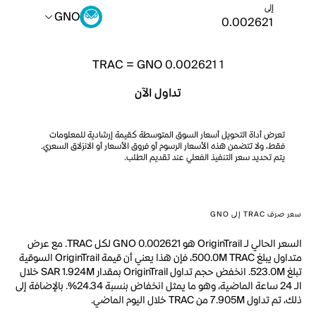
إلى
GNO
TRAC
=
GNO 0.002621
1
تداول الآن
تعرض أداة التحويل أسعار السوق المتوسطة كقيمة إرشادية للمعلومات
فقط، ولا تتضمن هذه الأسعار الرسوم أو فروق الأسعار أو الانزلاق السعري.
يتم تحديد سعر التنفيذ الفعلي عند تقديم الطلب.
سعر صرف TRAC إلى GNO
السعر الحالي لـ OriginTrail هو GNO 0.002621 لكل TRAC. مع عرض
متداول يبلغ 500.0M TRAC، فإن هذا يعني أن قيمة OriginTrail السوقية
تبلغ 523.0M. انخفض حجم تداول OriginTrail بمقدار SAR 1.924M خلال
الـ 24 ساعة الماضية، وهو ما يمثل انخفاض بنسبة 24.34%. بالإضافة إلى
ذلك، تم تداول 7.905M من TRAC خلال اليوم الماضي.