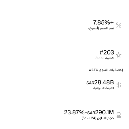
+7.85%
تغير السعر (أسبوع)
#203
شعبية العملة
إحصائيات السوق WBTC
28.48B
SAR
القيمة السوقية
-23.87%
290.1M
SAR
حجم التداول (24 ساعة)