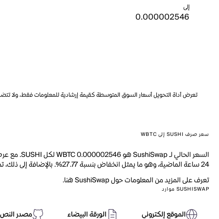
إلى
تعرض أداة التحويل أسعار السوق المتوسطة كقيمة إرشادية للمعلومات فقط، ولا تتضمن ه
سعر صرف SUSHI إلى WBTC
24 ساعة الماضية، وهو ما يمثل انخفاض بنسبة 27.77%. بالإضافة إلى ذلك، تم تداول 17.15M من SUSHI خلال اليوم الماضي.
تعرف على المزيد من المعلومات حول SushiSwap هنا.
SUSHISWAP موارد
الموقع إلكتروني
الورقة البيضاء
مصدر النص 