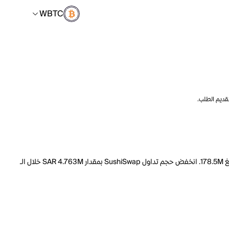
WBTC
تقديم الطلب.
السعر الحالي لـ SushiSwap هو WBTC 0.000002546 لكل SUSHI. مع عرض متداول يبلغ 286.8M SUSHI، فإن هذا يعني أن قيمة SushiSwap السوقية تبلغ 178.5M. انخفض حجم تداول SushiSwap بمقدار SAR 4.763M خلال الـ