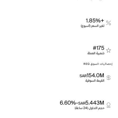
+1.85%
تغير السعر (أسبوع)
#175
شعبية العملة
إحصائيات السوق REQ
154.0M
SAR
القيمة السوقية
-6.60%
5.443M
SAR
حجم التداول (24 ساعة)