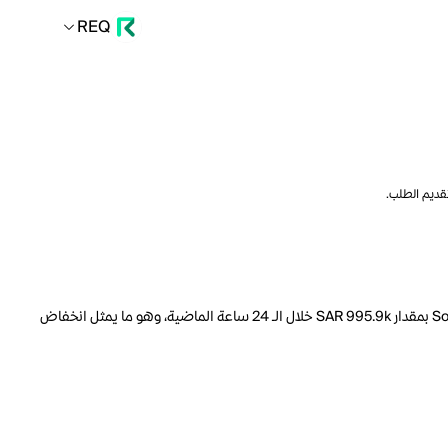
REQ
تقديم الطلب.
السعر الحالي لـ Sonic هو REQ 0.4263 لكل S. مع عرض متداول يبلغ 2.880B S، فإن هذا يعني أن قيمة Sonic السوقية تبلغ 237.2M. انخفض حجم تداول Sonic بمقدار SAR 995.9k خلال الـ 24 ساعة الماضية، وهو ما يمثل انخفاض