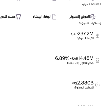
REQUEST موارد
الموقع إلكتروني
الورقة البيضاء
مصدر النص 
إحصائيات السوق S
237.2M
SAR
القيمة السوقية
-6.89%
14.45M
SAR
حجم التداول (24 ساعة)
∞
2.880B
S
العملات المتداولة