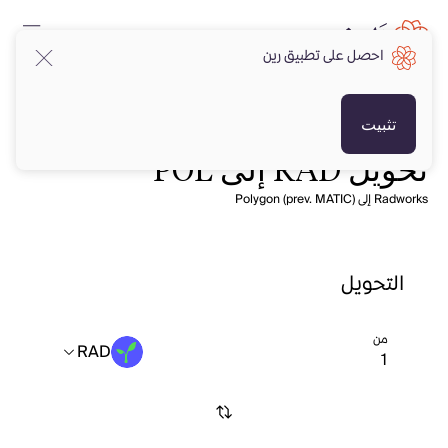
احصل على تطبيق رين
تثبيت
تحويل RAD إلى POL
Radworks إلى Polygon (prev. MATIC)
التحويل
من
RAD