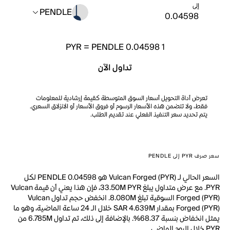
إلى
PENDLE
PYR
=
PENDLE 0.04598
1
تداول الآن
تعرض أداة التحويل أسعار السوق المتوسطة كقيمة إرشادية للمعلومات
فقط، ولا تتضمن هذه الأسعار الرسوم أو فروق الأسعار أو الانزلاق السعري.
يتم تحديد سعر التنفيذ الفعلي عند تقديم الطلب.
سعر صرف PYR إلى PENDLE
السعر الحالي لـ Vulcan Forged (PYR) هو PENDLE 0.04598 لكل
PYR. مع عرض متداول يبلغ 33.50M PYR، فإن هذا يعني أن قيمة Vulcan
Forged (PYR) السوقية تبلغ 8.080M. انخفض حجم تداول Vulcan
Forged (PYR) بمقدار SAR 4.639M خلال الـ 24 ساعة الماضية، وهو ما
يمثل انخفاض بنسبة 68.37%. بالإضافة إلى ذلك، تم تداول 6.785M من
PYR خلال اليوم الماضي.