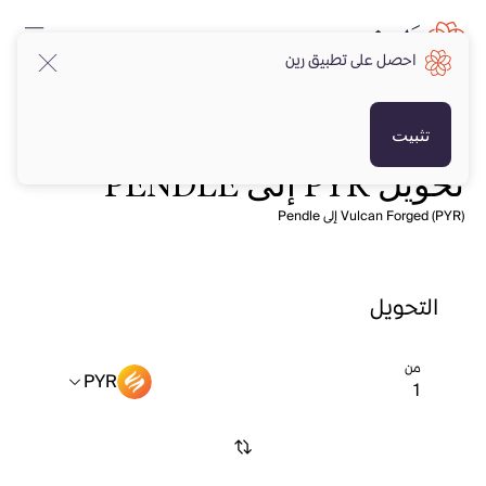
احصل على تطبيق رين
تثبيت
تحويل PYR إلى PENDLE
Vulcan Forged (PYR) إلى Pendle
التحويل
من
PYR