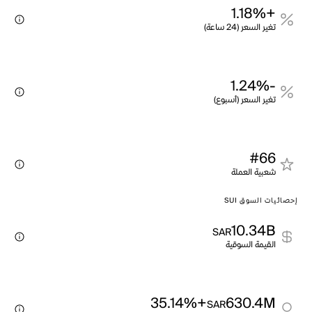
+1.18%
تغير السعر (24 ساعة)
-1.24%
تغير السعر (أسبوع)
#66
شعبية العملة
إحصائيات السوق SUI
10.34B
SAR
القيمة السوقية
+35.14%
630.4M
SAR