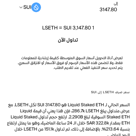
إلى
SUI
LSETH
=
SUI 3,147.80
1
تداول الآن
تعرض أداة التحويل أسعار السوق المتوسطة كقيمة إرشادية للمعلومات
فقط، ولا تتضمن هذه الأسعار الرسوم أو فروق الأسعار أو الانزلاق السعري.
يتم تحديد سعر التنفيذ الفعلي عند تقديم الطلب.
سعر صرف LSETH إلى SUI
السعر الحالي لـ Liquid Staked ETH هو SUI 3147.80 لكل LSETH. مع
عرض متداول يبلغ 286.7k LSETH، فإن هذا يعني أن قيمة Liquid
Staked ETH السوقية تبلغ 2.290B. ارتفع حجم تداول Liquid Staked
ETH بمقدار SAR 322.8k خلال الـ 24 ساعة الماضية، وهو ما يمثل ارتفاع
بنسبة 213.64%. بالإضافة إلى ذلك، تم تداول 151.1k من LSETH خلال
اليوم الماضي.