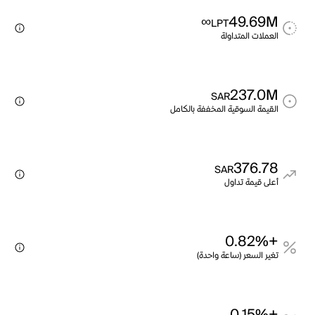
∞
49.69M
LPT
العملات المتداولة
237.0M
SAR
القيمة السوقية المخففة بالكامل
376.78
SAR
أعلى قيمة تداول
+0.82%
تغير السعر (ساعة واحدة)