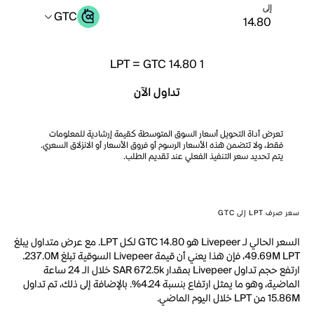
إلى
GTC
LPT
=
GTC 14.80
1
تداول الآن
تعرض أداة التحويل أسعار السوق المتوسطة كقيمة إرشادية للمعلومات
فقط، ولا تتضمن هذه الأسعار الرسوم أو فروق الأسعار أو الانزلاق السعري.
يتم تحديد سعر التنفيذ الفعلي عند تقديم الطلب.
سعر صرف LPT إلى GTC
السعر الحالي لـ Livepeer هو GTC 14.80 لكل LPT. مع عرض متداول يبلغ
49.69M LPT، فإن هذا يعني أن قيمة Livepeer السوقية تبلغ 237.0M.
ارتفع حجم تداول Livepeer بمقدار SAR 672.5k خلال الـ 24 ساعة
الماضية، وهو ما يمثل ارتفاع بنسبة 4.24%. بالإضافة إلى ذلك، تم تداول
15.86M من LPT خلال اليوم الماضي.