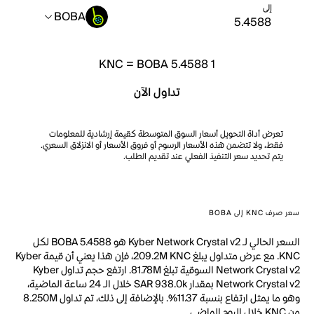
إلى
BOBA
KNC
=
BOBA 5.4588
1
تداول الآن
تعرض أداة التحويل أسعار السوق المتوسطة كقيمة إرشادية للمعلومات
فقط، ولا تتضمن هذه الأسعار الرسوم أو فروق الأسعار أو الانزلاق السعري.
يتم تحديد سعر التنفيذ الفعلي عند تقديم الطلب.
سعر صرف KNC إلى BOBA
السعر الحالي لـ Kyber Network Crystal v2 هو BOBA 5.4588 لكل
KNC. مع عرض متداول يبلغ 209.2M KNC، فإن هذا يعني أن قيمة Kyber
Network Crystal v2 السوقية تبلغ 81.78M. ارتفع حجم تداول Kyber
Network Crystal v2 بمقدار SAR 938.0k خلال الـ 24 ساعة الماضية،
وهو ما يمثل ارتفاع بنسبة 11.37%. بالإضافة إلى ذلك، تم تداول 8.250M
من KNC خلال اليوم الماضي.