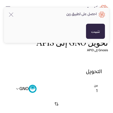
احصل على تطبيق رين
تثبيت
تحويل GNO إلى API3
Gnosis إلى API3
التحويل
من
GNO