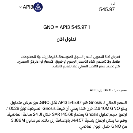
إلى
API3
GNO
=
API3 545.97
1
تداول الآن
تعرض أداة التحويل أسعار السوق المتوسطة كقيمة إرشادية للمعلومات
فقط، ولا تتضمن هذه الأسعار الرسوم أو فروق الأسعار أو الانزلاق السعري.
يتم تحديد سعر التنفيذ الفعلي عند تقديم الطلب.
سعر صرف GNO إلى API3
السعر الحالي لـ Gnosis هو API3 545.97 لكل GNO. مع عرض متداول
يبلغ 2.640M GNO، فإن هذا يعني أن قيمة Gnosis السوقية تبلغ 1.052B.
ارتفع حجم تداول Gnosis بمقدار SAR 145.6k خلال الـ 24 ساعة الماضية،
وهو ما يمثل ارتفاع بنسبة 4.57%. بالإضافة إلى ذلك، تم تداول 3.186M
من GNO خلال اليوم الماضي.