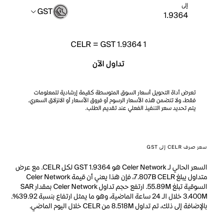
إلى
GST
CELR
=
GST 1.9364
1
تداول الآن
تعرض أداة التحويل أسعار السوق المتوسطة كقيمة إرشادية للمعلومات
فقط، ولا تتضمن هذه الأسعار الرسوم أو فروق الأسعار أو الانزلاق السعري.
يتم تحديد سعر التنفيذ الفعلي عند تقديم الطلب.
سعر صرف CELR إلى GST
السعر الحالي لـ Celer Network هو GST 1.9364 لكل CELR. مع عرض
متداول يبلغ 7.807B CELR، فإن هذا يعني أن قيمة Celer Network
السوقية تبلغ 55.89M. ارتفع حجم تداول Celer Network بمقدار SAR
3.400M خلال الـ 24 ساعة الماضية، وهو ما يمثل ارتفاع بنسبة 39.92%.
بالإضافة إلى ذلك، تم تداول 8.518M من CELR خلال اليوم الماضي.