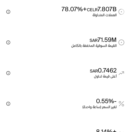
+78.07%
7.807B
CELR
العملات المتداولة
71.59M
SAR
القيمة السوقية المخففة بالكامل
0.7462
SAR
أعلى قيمة تداول
-0.55%
تغير السعر (ساعة واحدة)