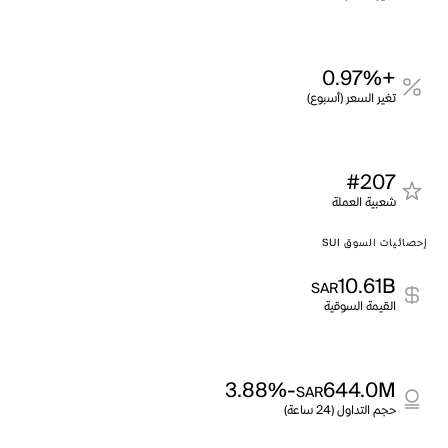
+0.97%
تغير السعر (أسبوع)
#207
شعبية العملة
إحصائيات السوق SUI
10.61B
SAR
القيمة السوقية
-3.88%
644.0M
SAR
حجم التداول (24 ساعة)