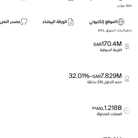
SUI موارد
الموقع إلكتروني
الورقة البيضاء
مصدر النص 
إحصائيات السوق AXL
170.4M
SAR
القيمة السوقية
-32.01%
7.829M
SAR
حجم التداول (24 ساعة)
∞
1.218B
AXL
العملات المتداولة