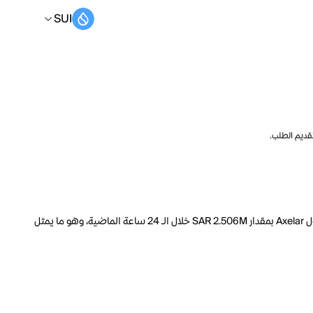
SUI
تقديم الطلب.
السعر الحالي لـ Axelar هو SUI 0.05377 لكل AXL. مع عرض متداول يبلغ 1.218B AXL، فإن هذا يعني أن قيمة Axelar السوقية تبلغ 170.4M. انخفض حجم تداول Axelar بمقدار SAR 2.506M خلال الـ 24 ساعة الماضية، وهو ما يمثل