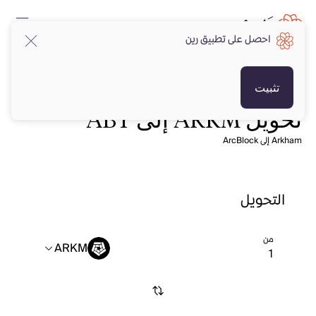
احصل على تطبيق رين
تثبيت
تحويل ARKM إلى ABT
Arkham إلى ArcBlock
التحويل
من
ARKM