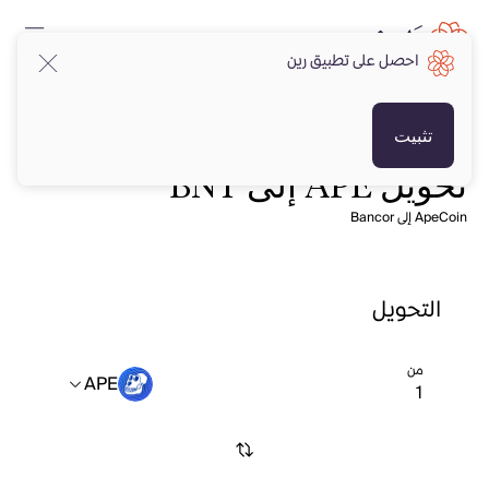
احصل على تطبيق رين
تثبيت
تحويل APE إلى BNT
ApeCoin إلى Bancor
التحويل
من
APE