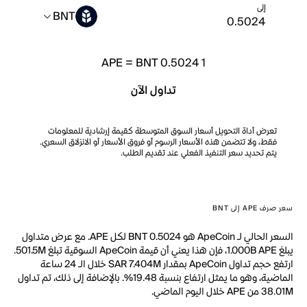
إلى
BNT
APE
=
BNT 0.5024
1
تداول الآن
تعرض أداة التحويل أسعار السوق المتوسطة كقيمة إرشادية للمعلومات
فقط، ولا تتضمن هذه الأسعار الرسوم أو فروق الأسعار أو الانزلاق السعري.
يتم تحديد سعر التنفيذ الفعلي عند تقديم الطلب.
سعر صرف APE إلى BNT
السعر الحالي لـ ApeCoin هو BNT 0.5024 لكل APE. مع عرض متداول
يبلغ 1.000B APE، فإن هذا يعني أن قيمة ApeCoin السوقية تبلغ 501.5M.
ارتفع حجم تداول ApeCoin بمقدار SAR 7.404M خلال الـ 24 ساعة
الماضية، وهو ما يمثل ارتفاع بنسبة 19.48%. بالإضافة إلى ذلك، تم تداول
38.01M من APE خلال اليوم الماضي.