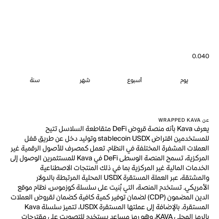
0.040
يوم
أسبوع
شهر
سنة
عن WRAPPED KAVA
يعرف Kava بأنه منصة قروض DeFi متقاطعة السلاسل تتيح
للمستخدمين اقتراض stablecoin USDX وتوليد دخل عن طريق قفل
العملات المشفرة المختلفة في النظام. تعمل كمصرف للأصول الرقمية غير
المركزية، تسمح المنصة الوسطى DeFi في Kava للمستثمرين الوصول إلى
الخدمات المالية غير المركزية بما في ذلك المنتجات الاصطناعية
والمشتقة، عبر العملة المستقرة USDX المحلية المرتبطة بالدولار
الأمريكي. تستخدم المنصة، التي بُنيت على سلسلة كوزموس، نظام موقع
الدين المضمون (CDP) لضمان توفير كمية كافية كضمان لقروض العملات
المستقرة. بالإضافة إلى عملتها المستقرة USDX، تتميز سلسلة Kava
بالرمز المحلي KAVA، وهو رمز مساعد يستخدم للتصويت على مقترحات