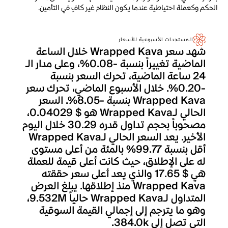
الحكم وكعملة احتياطية عندما يكون النظام غير كافٍ في التأمين.
المستجدات الأسبوعية للأسعار
شهد سعر Wrapped Kava خلال الساعة
الماضية تغييراً بنسبة -0.08%، وعلى مدار الـ
24 ساعة الماضية، تحرك السعر بنسبة
-0.20%. خلال الأسبوع الماضي، تحرك سعر
Wrapped Kava بنسبة -8.05%. السعر
الحالي لـWrapped Kava هو $ 0.04029،
مصحوباً بحجم تداول قدره 30.29 خلال اليوم
الأخير. يعد السعر الحالي لـWrapped Kava
أقل بنسبة 99.77% بالمئة من أعلى مستوى
له على الإطلاق، حيث كانت أعلى قيمة للعملة
هي $ 17.65 والذي يعد أعلى سعر حققته
Wrapped Kava منذ إطلاقها. يبلغ العرض
المتداول لـWrapped Kava حالياً 9.532M،
وهو ما يترجم إلى إجمالي القيمة السوقية
التي تصل إلى 384.0k.