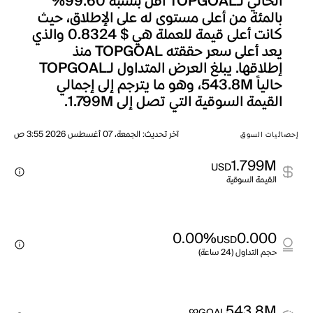
الحالي لـTOPGOAL أقل بنسبة 99.60%
بالمئة من أعلى مستوى له على الإطلاق، حيث
كانت أعلى قيمة للعملة هي $ 0.8324 والذي
يعد أعلى سعر حققته TOPGOAL منذ
إطلاقها. يبلغ العرض المتداول لـTOPGOAL
حالياً 543.8M، وهو ما يترجم إلى إجمالي
القيمة السوقية التي تصل إلى 1.799M.
آخر تحديث
:
الجمعة، 07 أغسطس 2026 3:55 ص
إحصائيات السوق
1.799M
USD
القيمة السوقية
0.00%
0.000
USD
حجم التداول (24 ساعة)
∞
543.8M