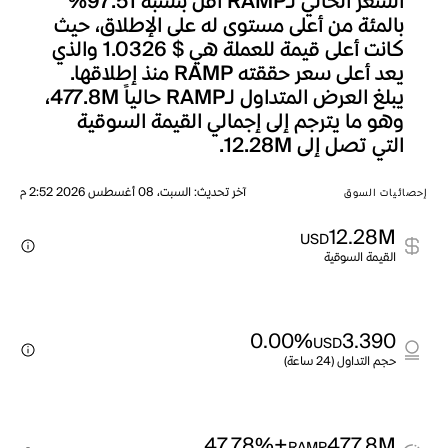
السعر الحالي لـRAMP أقل بنسبة 97.51%
بالمئة من أعلى مستوى له على الإطلاق، حيث
كانت أعلى قيمة للعملة هي $ 1.0326 والذي
يعد أعلى سعر حققته RAMP منذ إطلاقها.
يبلغ العرض المتداول لـRAMP حالياً 477.8M،
وهو ما يترجم إلى إجمالي القيمة السوقية
التي تصل إلى 12.28M.
آخر تحديث
:
السبت، 08 أغسطس 2026 2:52 م
إحصائيات السوق
12.28M
USD
القيمة السوقية
0.00%
3.390
USD
حجم التداول (24 ساعة)
+47.78%
477.8M