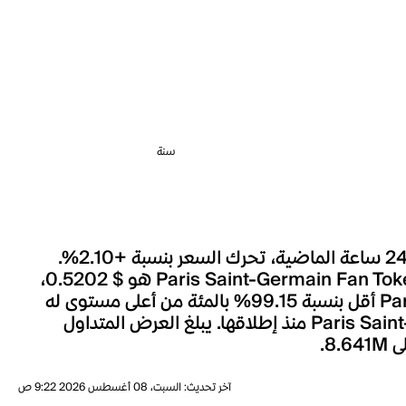
سنة
شهد سعر Paris Saint-Germain Fan Token خلال الساعة الماضية تغييراً بنسبة -0.03%، وعلى مدار الـ 24 ساعة الماضية، تحرك السعر بنسبة +2.10%.
خلال الأسبوع الماضي، تحرك سعر Paris Saint-Germain Fan Token بنسبة +6.83%. السعر الحالي لـParis Saint-Germain Fan Token هو $ 0.5202،
مصحوباً بحجم تداول قدره 2.979M خلال اليوم الأخير. يعد السعر الحالي لـParis Saint-Germain Fan Token أقل بنسبة 99.15% بالمئة من أعلى مستوى له
على الإطلاق، حيث كانت أعلى قيمة للعملة هي $ 61.23 والذي يعد أعلى سعر حققته Paris Saint-Germain Fan Token منذ إطلاقها. يبلغ العرض المتداول
آخر تحديث
:
السبت، 08 أغسطس 2026 9:22 ص