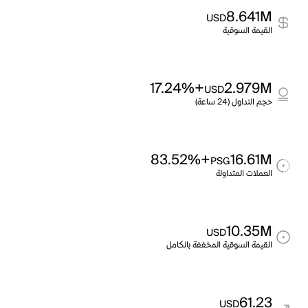
8.641M
USD
القيمة السوقية
+17.24%
2.979M
USD
حجم التداول (24 ساعة)
+83.52%
16.61M
PSG
العملات المتداولة
10.35M
USD
القيمة السوقية المخففة بالكامل
61.23
USD