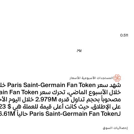
0.511
يوم
المستجدات الأسبوعية للأسعار
لـParis Saint-Germain Fan Token حالياً 16.61M، وهو ما يترجم إلى إجمالي القيمة السوقية التي تصل إلى 8.641M.
إحصائيات السوق