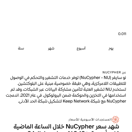
0.011
يوم
أسبوع
شهر
سنة
عن NUCYPHER
نو سايفر (NuCypher - NU) توفر خدمات التشفير والتحكم في الوصول
للتطبيقات اللامركزية، وهي طبقة خصوصية مبنية على البلوكتشين.
تستخدم NU تشفير العتبة لتأمين مشاركة البيانات عبر الشبكات، وقد تم
استخدامها في التخزين والحوكمة ضمن البروتوكول. في عام 2021، اندمجت
NuCypher مع شبكة Keep Network لتشكيل شبكة الحد الأدنى.
المستجدات الأسبوعية للأسعار
شهد سعر NuCypher خلال الساعة الماضية