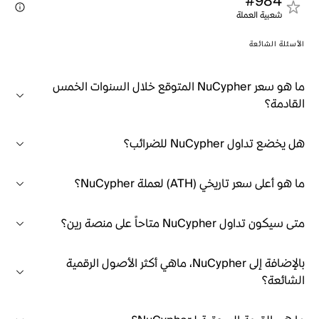
#984
شعبية العملة
الأسئلة الشائعة
ما هو سعر NuCypher المتوقع خلال السنوات الخمس
القادمة؟
هل يخضع تداول NuCypher للضرائب؟
ما هو أعلى سعر تاريخي (ATH) لعملة NuCypher؟
متى سيكون تداول NuCypher متاحاً على منصة رين؟
بالإضافة إلى NuCypher، ماهي أكثر الأصول الرقمية
الشائعة؟