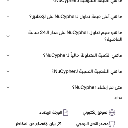
ما هي القيمة السوقية لـNuCypher؟
ما هي أعلى قيمة تداول لـNuCypher على الإطلاق؟
ما هو حجم تداول NuCypher على مدار الـ24 ساعة
الماضية؟
ماهي الكمية المتداولة حالياً لـNuCypher؟
ما هي الشعبية النسبية لـNuCypher؟
متى تم إنشاء NuCypher؟
موارد
الموقع إلكتروني
الورقة البيضاء
مصدر النص البرمجي
بيان الإفصاح عن المخاطر