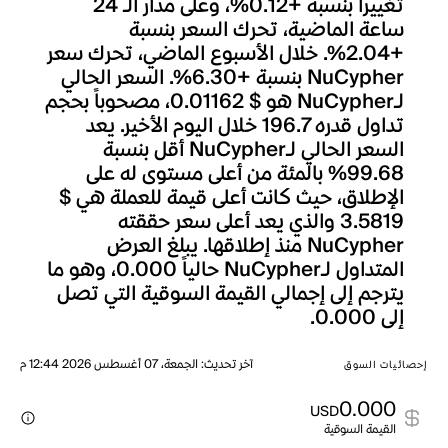
تغييراً بنسبة +0.12%، وعلى مدار الـ 24
ساعة الماضية، تحرك السعر بنسبة
+2.04%. خلال الأسبوع الماضي، تحرك سعر
NuCypher بنسبة +6.30%. السعر الحالي
لـNuCypher هو $ 0.01162، مصحوباً بحجم
تداول قدره 196.7 خلال اليوم الأخير. يعد
السعر الحالي لـNuCypher أقل بنسبة
99.68% بالمئة من أعلى مستوى له على
الإطلاق، حيث كانت أعلى قيمة للعملة هي $
3.5819 والذي يعد أعلى سعر حققته
NuCypher منذ إطلاقها. يبلغ العرض
المتداول لـNuCypher حالياً 0.000، وهو ما
يترجم إلى إجمالي القيمة السوقية التي تصل
إلى 0.000.
آخر تحديث
:
الجمعة، 07 أغسطس 2026 12:44 م
إحصائيات السوق
0.000
USD
القيمة السوقية