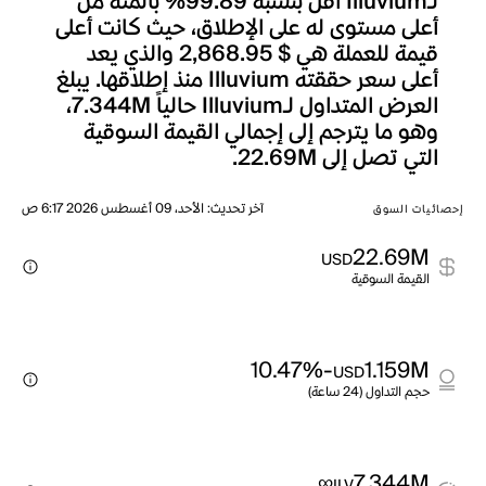
لـIlluvium أقل بنسبة 99.89% بالمئة من
أعلى مستوى له على الإطلاق، حيث كانت أعلى
قيمة للعملة هي $ 2,868.95 والذي يعد
أعلى سعر حققته Illuvium منذ إطلاقها. يبلغ
العرض المتداول لـIlluvium حالياً 7.344M،
وهو ما يترجم إلى إجمالي القيمة السوقية
التي تصل إلى 22.69M.
آخر تحديث
:
الأحد، 09 أغسطس 2026 6:17 ص
إحصائيات السوق
22.69M
USD
القيمة السوقية
-10.47%
1.159M
USD
حجم التداول (24 ساعة)
∞
7.344M