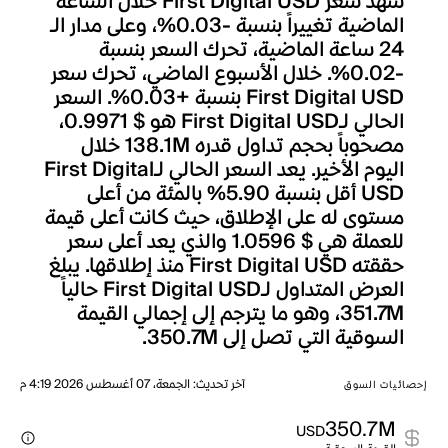
شهد سعر First Digital USD خلال الساعة
الماضية تغييراً بنسبة -0.03%، وعلى مدار الـ
24 ساعة الماضية، تحرك السعر بنسبة
-0.02%. خلال الأسبوع الماضي، تحرك سعر
First Digital USD بنسبة +0.03%. السعر
الحالي لـFirst Digital USD هو $ 0.9971،
مصحوباً بحجم تداول قدره 138.1M خلال
اليوم الأخير. يعد السعر الحالي لـFirst Digital
USD أقل بنسبة 5.90% بالمئة من أعلى
مستوى له على الإطلاق، حيث كانت أعلى قيمة
للعملة هي $ 1.0596 والذي يعد أعلى سعر
حققته First Digital USD منذ إطلاقها. يبلغ
العرض المتداول لـFirst Digital USD حالياً
351.7M، وهو ما يترجم إلى إجمالي القيمة
السوقية التي تصل إلى 350.7M.
آخر تحديث
:
الجمعة، 07 أغسطس 2026 4:19 م
إحصائيات السوق
350.7M
USD