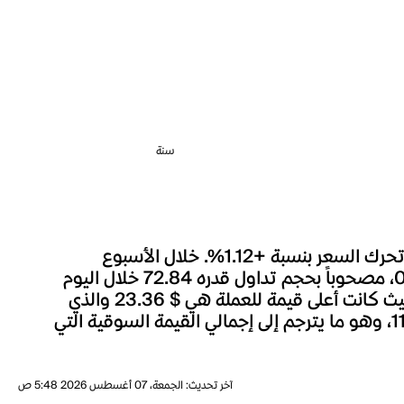
سنة
شهد سعر DeFi Kingdoms خلال الساعة الماضية تغييراً بنسبة -0.12%، وعلى مدار الـ 24 ساعة الماضية، تحرك السعر بنسبة +1.12%. خلال الأسبوع
الماضي، تحرك سعر DeFi Kingdoms بنسبة +3.75%. السعر الحالي لـDeFi Kingdoms هو $ 0.005535، مصحوباً بحجم تداول قدره 72.84 خلال اليوم
الأخير. يعد السعر الحالي لـDeFi Kingdoms أقل بنسبة 99.98% بالمئة من أعلى مستوى له على الإطلاق، حيث كانت أعلى قيمة للعملة هي $ 23.36 والذي
يعد أعلى سعر حققته DeFi Kingdoms منذ إطلاقها. يبلغ العرض المتداول لـDeFi Kingdoms حالياً 113.5M، وهو ما يترجم إلى إجمالي القيمة السوقية التي
آخر تحديث
:
الجمعة، 07 أغسطس 2026 5:48 ص