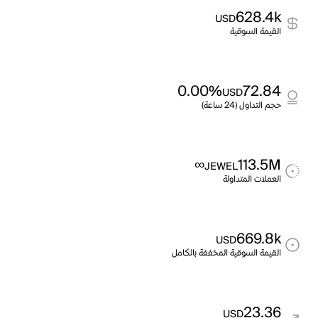
628.4k
USD
القيمة السوقية
0.00%
72.84
USD
حجم التداول (24 ساعة)
∞
113.5M
JEWEL
العملات المتداولة
669.8k
USD
القيمة السوقية المخففة بالكامل
23.36
USD