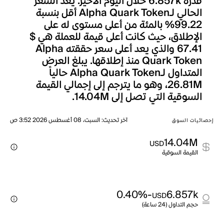
قدره 6.857k خلال اليوم الأخير. يعد السعر
الحالي لـAlpha Quark Token أقل بنسبة
99.22% بالمئة من أعلى مستوى له على
الإطلاق، حيث كانت أعلى قيمة للعملة هي $
67.41 والذي يعد أعلى سعر حققته Alpha
Quark Token منذ إطلاقها. يبلغ العرض
المتداول لـAlpha Quark Token حالياً
26.81M، وهو ما يترجم إلى إجمالي القيمة
السوقية التي تصل إلى 14.04M.
آخر تحديث
:
السبت، 08 أغسطس 2026 3:52 ص
إحصائيات السوق
14.04M
USD
القيمة السوقية
-0.40%
6.857k
USD
حجم التداول (24 ساعة)