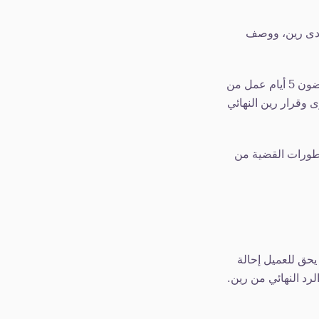
لدى رين، ووصف
جميع الشكاوى المكتوبة سيتم الإقرار بها كتابياً فقط وسيتم تزويد العميل برقم مرجعي في غضون 5 أيام عمل من
 وقرار رين النهائي
تطورات القضية من
رار النهائي، يحق للعميل إحالة
ويمياً من تاريخ استلام الرد النهائي من رين.