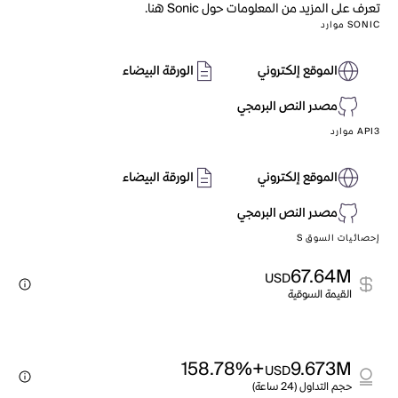
تعرف على المزيد من المعلومات حول Sonic هنا.
SONIC موارد
الموقع إلكتروني
الورقة البيضاء
مصدر النص البرمجي
API3 موارد
الموقع إلكتروني
الورقة البيضاء
مصدر النص البرمجي
إحصائيات السوق S
67.64M
USD
القيمة السوقية
+158.78%
9.673M
USD
حجم التداول (24 ساعة)