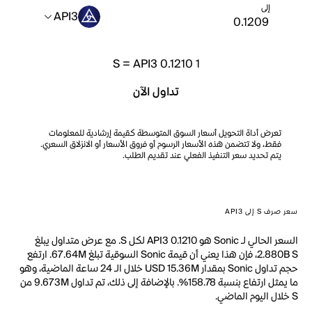
إلى
API3
S
=
API3 0.1210
1
تداول الآن
تعرض أداة التحويل أسعار السوق المتوسطة كقيمة إرشادية للمعلومات
فقط، ولا تتضمن هذه الأسعار الرسوم أو فروق الأسعار أو الانزلاق السعري.
يتم تحديد سعر التنفيذ الفعلي عند تقديم الطلب.
سعر صرف S إلى API3
السعر الحالي لـ Sonic هو API3 0.1210 لكل S. مع عرض متداول يبلغ
2.880B S، فإن هذا يعني أن قيمة Sonic السوقية تبلغ 67.64M. ارتفع
حجم تداول Sonic بمقدار USD 15.36M خلال الـ 24 ساعة الماضية، وهو
ما يمثل ارتفاع بنسبة 158.78%. بالإضافة إلى ذلك، تم تداول 9.673M من
S خلال اليوم الماضي.