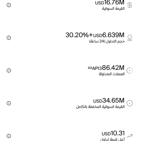
16.76M
USD
القيمة السوقية
+30.20%
6.639M
USD
حجم التداول (24 ساعة)
∞
86.42M
API3
العملات المتداولة
34.65M
USD
القيمة السوقية المخففة بالكامل
10.31
USD
أعلى قيمة تداول