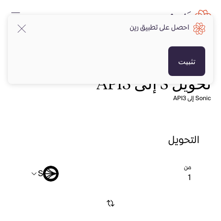
احصل على تطبيق رين
تثبيت
تحويل S إلى API3
Sonic إلى API3
التحويل
من
S