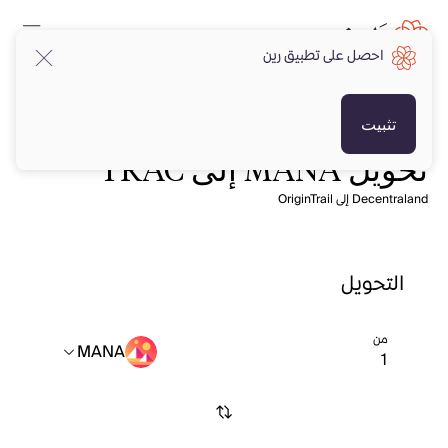
احصل على تطبيق رين
تثبيت
تحويل MANA إلى TRAC
Decentraland إلى OriginTrail
التحويل
من
MANA