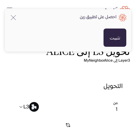
احصل على تطبيق رين
تثبيت
تحويل L3 إلى ALICE
Layer3 إلى MyNeighborAlice
التحويل
من
L3