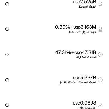
2.525B
USD
القيمة السوقية
+0.30%
3.163M
USD
حجم التداول (24 ساعة)
+47.31%
47.31B
CRO
العملات المتداولة
5.337B
USD
القيمة السوقية المخففة بالكامل
0.9698
USD
أعلى قيمة تداول