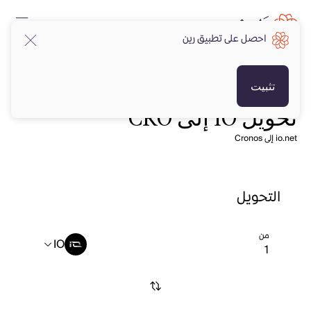
احصل على تطبيق رين
تثبيت
تحويل IO إلى CRO
io.net إلى Cronos
التحويل
من
IO