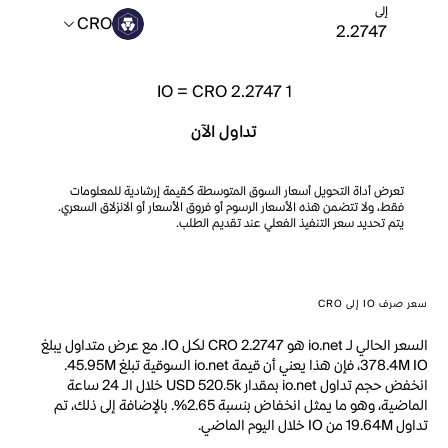
إلى
CRO
IO
=
CRO 2.2747
1
تداول الآن
تعرض أداة التحويل أسعار السوق المتوسطة كقيمة إرشادية للمعلومات
فقط، ولا تتضمن هذه الأسعار الرسوم أو فروق الأسعار أو الانزلاق السعري.
يتم تحديد سعر التنفيذ الفعلي عند تقديم الطلب.
سعر صرف IO إلى CRO
السعر الحالي لـ io.net هو CRO 2.2747 لكل IO. مع عرض متداول يبلغ
378.4M IO، فإن هذا يعني أن قيمة io.net السوقية تبلغ 45.95M.
انخفض حجم تداول io.net بمقدار USD 520.5k خلال الـ 24 ساعة
الماضية، وهو ما يمثل انخفاض بنسبة 2.65%. بالإضافة إلى ذلك، تم
تداول 19.64M من IO خلال اليوم الماضي.