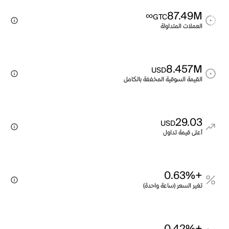
∞
87.49M
GTC
العملات المتداولة
8.457M
USD
القيمة السوقية المخففة بالكامل
29.03
USD
أعلى قيمة تداول
+0.63%
تغير السعر (ساعة واحدة)