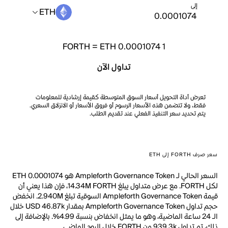
إلى
ETH
FORTH
=
ETH 0.0001074
1
تداول الآن
تعرض أداة التحويل أسعار السوق المتوسطة كقيمة إرشادية للمعلومات
فقط، ولا تتضمن هذه الأسعار الرسوم أو فروق الأسعار أو الانزلاق السعري.
يتم تحديد سعر التنفيذ الفعلي عند تقديم الطلب.
سعر صرف FORTH إلى ETH
السعر الحالي لـ Ampleforth Governance Token هو ETH 0.0001074
لكل FORTH. مع عرض متداول يبلغ 14.34M FORTH، فإن هذا يعني أن
قيمة Ampleforth Governance Token السوقية تبلغ 2.940M. انخفض
حجم تداول Ampleforth Governance Token بمقدار USD 46.87k خلال
الـ 24 ساعة الماضية، وهو ما يمثل انخفاض بنسبة 4.99%. بالإضافة إلى
ذلك، تم تداول 939.3k من FORTH خلال اليوم الماضي.