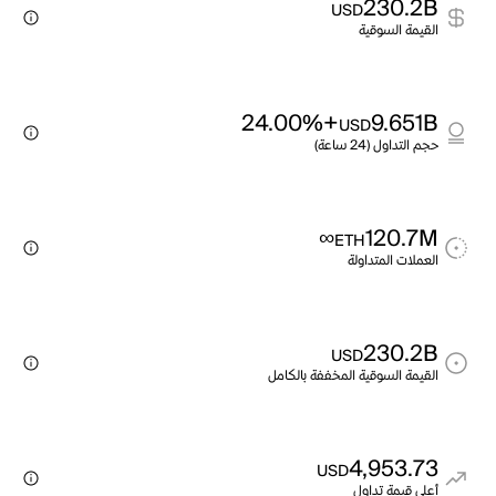
230.2B
USD
القيمة السوقية
+24.00%
9.651B
USD
حجم التداول (24 ساعة)
∞
120.7M
ETH
العملات المتداولة
230.2B
USD
القيمة السوقية المخففة بالكامل
4,953.73
USD
أعلى قيمة تداول