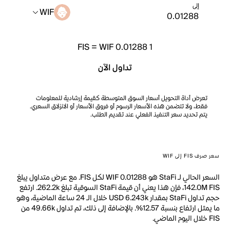
إلى
WIF
FIS
=
WIF 0.01288
1
تداول الآن
تعرض أداة التحويل أسعار السوق المتوسطة كقيمة إرشادية للمعلومات
فقط، ولا تتضمن هذه الأسعار الرسوم أو فروق الأسعار أو الانزلاق السعري.
يتم تحديد سعر التنفيذ الفعلي عند تقديم الطلب.
سعر صرف FIS إلى WIF
السعر الحالي لـ StaFi هو WIF 0.01288 لكل FIS. مع عرض متداول يبلغ
142.0M FIS، فإن هذا يعني أن قيمة StaFi السوقية تبلغ 262.2k. ارتفع
حجم تداول StaFi بمقدار USD 6.243k خلال الـ 24 ساعة الماضية، وهو
ما يمثل ارتفاع بنسبة 12.57%. بالإضافة إلى ذلك، تم تداول 49.66k من
FIS خلال اليوم الماضي.