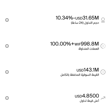
-10.34%
31.65M
USD
حجم التداول (24 ساعة)
+100.00%
998.8M
WIF
العملات المتداولة
143.1M
USD
القيمة السوقية المخففة بالكامل
4.8500
USD
أعلى قيمة تداول