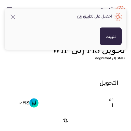
احصل على تطبيق رين
تثبيت
تحويل FIS إلى WIF
StaFi إلى dogwifhat
التحويل
من
FIS