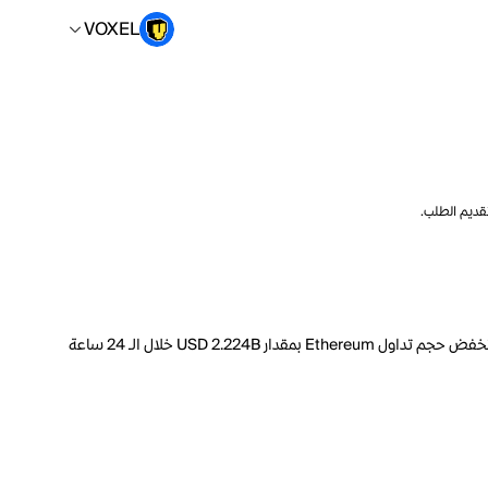
VOXEL
تقديم الطلب.
السعر الحالي لـ Ethereum هو VOXEL 634864.51 لكل ETH. مع عرض متداول يبلغ 120.7M ETH، فإن هذا يعني أن قيمة Ethereum السوقية تبلغ 231.8B. انخفض حجم تداول Ethereum بمقدار USD 2.224B خلال الـ 24 ساعة