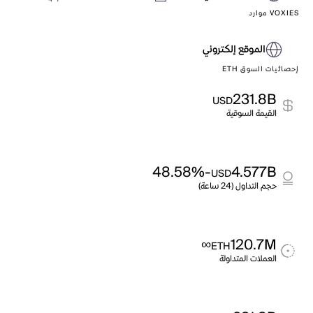
VOXIES موارد
الموقع إلكتروني
إحصائيات السوق ETH
231.8B
USD
القيمة السوقية
-48.58%
4.577B
USD
حجم التداول (24 ساعة)
∞
120.7M
ETH
العملات المتداولة