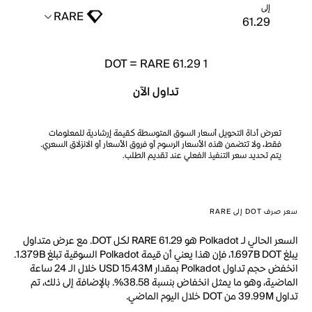
إلى
RARE
DOT
=
RARE 61.29
1
تداول الآن
تعرض أداة التحويل أسعار السوق المتوسطة كقيمة إرشادية للمعلومات
فقط، ولا تتضمن هذه الأسعار الرسوم أو فروق الأسعار أو الانزلاق السعري.
يتم تحديد سعر التنفيذ الفعلي عند تقديم الطلب.
سعر صرف DOT إلى RARE
السعر الحالي لـ Polkadot هو RARE 61.29 لكل DOT. مع عرض متداول
يبلغ 1.697B DOT، فإن هذا يعني أن قيمة Polkadot السوقية تبلغ 1.379B.
انخفض حجم تداول Polkadot بمقدار USD 15.43M خلال الـ 24 ساعة
الماضية، وهو ما يمثل انخفاض بنسبة 38.58%. بالإضافة إلى ذلك، تم
تداول 39.99M من DOT خلال اليوم الماضي.