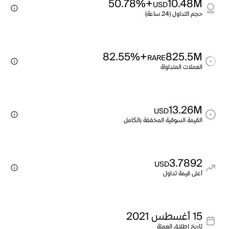
+50.78%
10.48M
USD
حجم التداول (24 ساعة)
+82.55%
825.5M
RARE
العملات المتداولة
13.26M
USD
القيمة السوقية المخففة بالكامل
3.7892
USD
أعلى قيمة تداول
15 أغسطس 2021
تاريخ إطلاق العملة